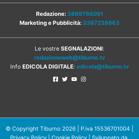
Redazione:
3889786091
Marketing e Pubblicità:
3387238863
Le vostre
SEGNALAZIONI
:
redazioneweb@tiburno.tv
Info
EDICOLA DIGITALE
:
edicola@tiburno.tv
© Copyright Tiburno 2026 | P.iva 15536701004 |
Privacy Policy
|
Cookie Policy
| Sviluppato da