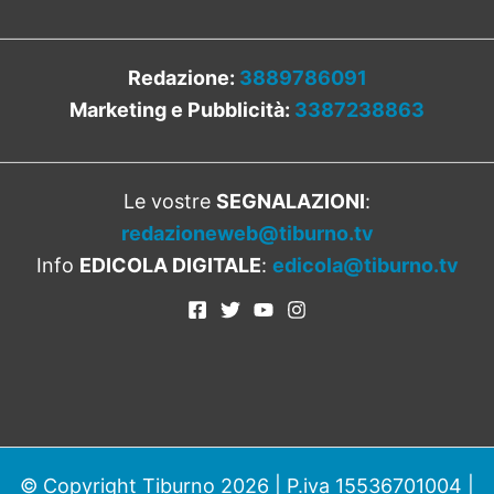
Redazione:
3889786091
Marketing e Pubblicità:
3387238863
Le vostre
SEGNALAZIONI
:
redazioneweb@tiburno.tv
Info
EDICOLA DIGITALE
:
edicola@tiburno.tv
© Copyright Tiburno 2026 | P.iva 15536701004 |