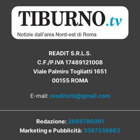
READIT S.R.L.S.
C.F./P.IVA 17489121008
Viale Palmiro Togliatti 1651
00155 ROMA
E-mail:
readitsrls@gmail.com
Redazione:
3889786091
Marketing e Pubblicità:
3387238863