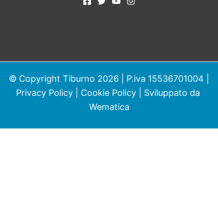
© Copyright Tiburno 2026 | P.iva 15536701004 |
Privacy Policy
|
Cookie Policy
| Sviluppato da
Wematica