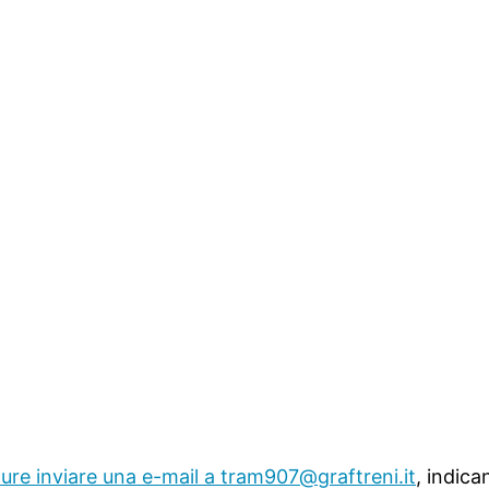
ure inviare una e-mail a
tram907@graftreni.it
, indic