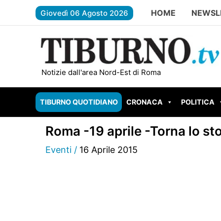
Vai
HOME
NEWSL
Giovedì 06 Agosto 2026
al
contenuto
Valle dell’Aniene: dalla Regione 1 milione di
Notizie dall'area Nord-Est di Roma
TIBURNO QUOTIDIANO
CRONACA
POLITICA
Roma -19 aprile -Torna lo st
Eventi
/
16 Aprile 2015