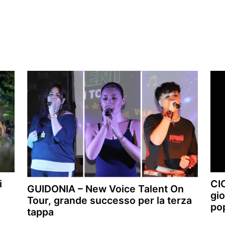
i
CIC
GUIDONIA – New Voice Talent On
gio
Tour, grande successo per la terza
po
tappa