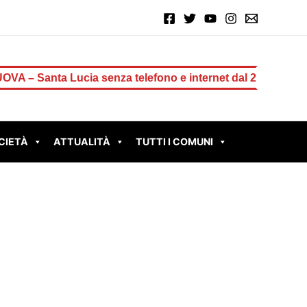
ia senza telefono e internet dal 21 luglio
ROMA – Rebibb
CIETÀ
ATTUALITÀ
TUTTI I COMUNI