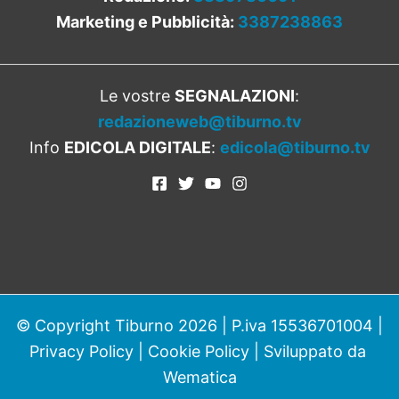
Marketing e Pubblicità:
3387238863
Le vostre
SEGNALAZIONI
:
redazioneweb@tiburno.tv
Info
EDICOLA DIGITALE
:
edicola@tiburno.tv
© Copyright Tiburno 2026 | P.iva 15536701004 |
Privacy Policy
|
Cookie Policy
| Sviluppato da
Wematica