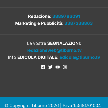
Redazione:
3889786091
Marketing e Pubblicità:
3387238863
Le vostre
SEGNALAZIONI
:
redazioneweb@tiburno.tv
Info
EDICOLA DIGITALE
:
edicola@tiburno.tv
© Copyright Tiburno 2026 | P.iva 15536701004 |