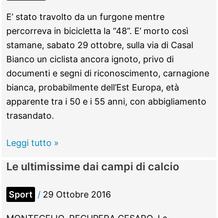
E’ stato travolto da un furgone mentre
percorreva in bicicletta la “48”. E’ morto così
stamane, sabato 29 ottobre, sulla via di Casal
Bianco un ciclista ancora ignoto, privo di
documenti e segni di riconoscimento, carnagione
bianca, probabilmente dell’Est Europa, età
apparente tra i 50 e i 55 anni, con abbigliamento
trasandato.
Guidonia
Leggi tutto »
–
Le ultimissime dai campi di calcio
Ciclista
travolto
Sport
/
29 Ottobre 2016
e
ucciso