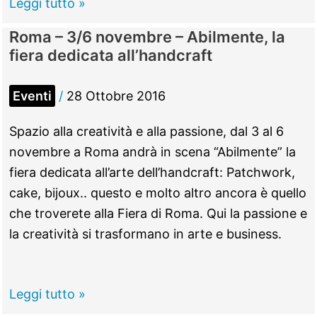
Mentana
Leggi tutto »
–
Roma – 3/6 novembre – Abilmente, la
30
fiera dedicata all’handcraft
ottobre
–
Eventi
/
28 Ottobre 2016
Trofeo
Romano
Spazio alla creatività e alla passione, dal 3 al 6
Scotti-
novembre a Roma andrà in scena “Abilmente” la
Nw
fiera dedicata all’arte dell’handcraft: Patchwork,
Sport-
cake, bijoux.. questo e molto altro ancora è quello
Lazio
che troverete alla Fiera di Roma. Qui la passione e
Cross
la creatività si trasformano in arte e business.
Roma
Leggi tutto »
–