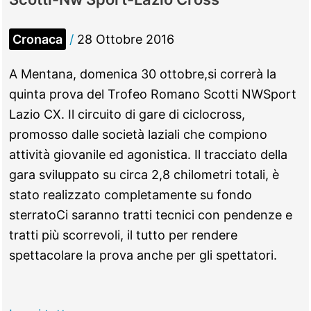
Angelucci,
lavori
Cronaca
/
28 Ottobre 2016
per
rinnovo
A Mentana, domenica 30 ottobre,si correrà la
reparto
quinta prova del Trofeo Romano Scotti NWSport
Chirurgia
Lazio CX. Il circuito di gare di ciclocross,
e
promosso dalle società laziali che compiono
adeguamento
attività giovanile ed agonistica. Il tracciato della
sismico
gara sviluppato su circa 2,8 chilometri totali, è
stato realizzato completamente su fondo
sterratoCi saranno tratti tecnici con pendenze e
tratti più scorrevoli, il tutto per rendere
spettacolare la prova anche per gli spettatori.