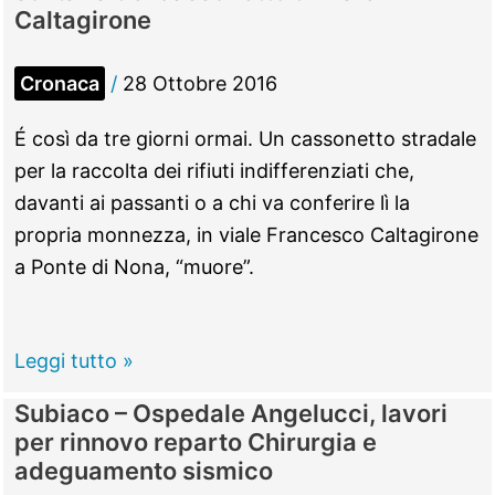
in
Caltagirone
arrivo
nuova
Cronaca
/
28 Ottobre 2016
macchina
aspiratrice
É così da tre giorni ormai. Un cassonetto stradale
per
per la raccolta dei rifiuti indifferenziati che,
Asa.
davanti ai passanti o a chi va conferire lì la
Ma
propria monnezza, in viale Francesco Caltagirone
la
a Ponte di Nona, “muore”.
città
è
davvero
LA
Leggi tutto »
più
FOTO
Subiaco – Ospedale Angelucci, lavori
pulita?
Ponte
per rinnovo reparto Chirurgia e
di
adeguamento sismico
Nona