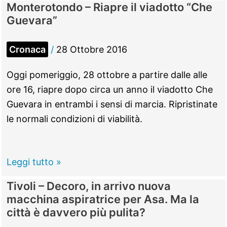
Monterotondo – Riapre il viadotto “Che
che
Guevara”
a
Vicovaro
Cronaca
/
28 Ottobre 2016
sono
avvenute
Oggi pomeriggio, 28 ottobre a partire dalle alle
due
ore 16, riapre dopo circa un anno il viadotto Che
terribili
Guevara in entrambi i sensi di marcia. Ripristinate
stragi
le normali condizioni di viabilità.
naziste
nel
1944
Monterotondo
Leggi tutto »
–
Tivoli – Decoro, in arrivo nuova
Riapre
macchina aspiratrice per Asa. Ma la
il
città è davvero più pulita?
viadotto