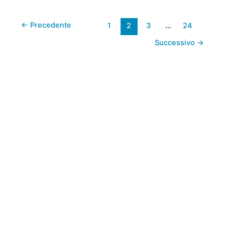
3/6
←
Precedente
1
2
3
…
24
novembre
–
Successivo
→
Abilmente,
la
fiera
dedicata
all’handcraft