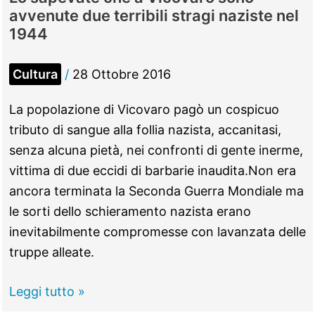
che
avvenute due terribili stragi naziste nel
Guidonia
1944
ospiterà
un
Cultura
/
28 Ottobre 2016
grande
evento
La popolazione di Vicovaro pagò un cospicuo
sportivo
tributo di sangue alla follia nazista, accanitasi,
nel
senza alcuna pietà, nei confronti di gente inerme,
2022
vittima di due eccidi di barbarie inaudita.Non era
ancora terminata la Seconda Guerra Mondiale ma
le sorti dello schieramento nazista erano
inevitabilmente compromesse con lavanzata delle
truppe alleate.
Lo
Leggi tutto »
sapevate