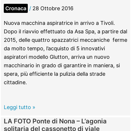
“Che
Cronaca
/
28 Ottobre 2016
Guevara”
Nuova macchina aspiratrice in arrivo a Tivoli.
Dopo il riavvio effettuato da Asa Spa, a partire dal
2015, delle quattro spazzatrici meccaniche ferme
da molto tempo, l’acquisto di 5 innovativi
aspiratori modello Glutton, arriva un nuovo
macchinario in grado di garantire in maniera, si
spera, più efficiente la pulizia della strade
cittadine.
Tivoli
Leggi tutto »
–
LA FOTO Ponte di Nona – L’agonia
Decoro,
solitaria del cassonetto di viale