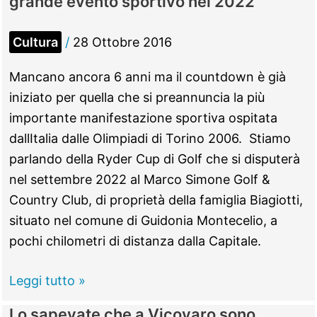
grande evento sportivo nel 2022
campi
di
Cultura
/
28 Ottobre 2016
calcio
Mancano ancora 6 anni ma il countdown è già
iniziato per quella che si preannuncia la più
importante manifestazione sportiva ospitata
dallItalia dalle Olimpiadi di Torino 2006. Stiamo
parlando della Ryder Cup di Golf che si disputerà
nel settembre 2022 al Marco Simone Golf &
Country Club, di proprietà della famiglia Biagiotti,
situato nel comune di Guidonia Montecelio, a
pochi chilometri di distanza dalla Capitale.
Lo
Leggi tutto »
sapevate
Lo sapevate che a Vicovaro sono