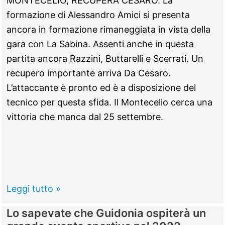
MONTECELIO, RECUPERA CESARO. La
sulla
formazione di Alessandro Amici si presenta
“48”:
ancora in formazione rimaneggiata in vista della
giallo
gara con La Sabina. Assenti anche in questa
sull’identità
partita ancora Razzini, Buttarelli e Scerrati. Un
recupero importante arriva Da Cesaro.
L’attaccante è pronto ed è a disposizione del
tecnico per questa sfida. Il Montecelio cerca una
vittoria che manca dal 25 settembre.
Le
Leggi tutto »
ultimissime
Lo sapevate che Guidonia ospiterà un
dai