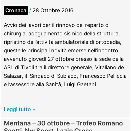
–
Cronaca
/
28 Ottobre 2016
L’agonia
solitaria
Avvio dei lavori per il rinnovo del reparto di
del
chirurgia, adeguamento sismico della struttura,
cassonetto
ripristino dell’attività ambulatoriale di ortopedia,
di
queste le principali novità emerse nell’incontro
viale
avvenuto giovedì 27 ottobre presso la sede della
Caltagirone
ASL di Tivoli tra il direttore generale, Vitaliano de
Salazar, il Sindaco di Subiaco, Francesco Pelliccia
e l’assessore alla Sanità, Luigi Gaetani.
Subiaco
Leggi tutto »
–
Mentana – 30 ottobre – Trofeo Romano
Ospedale
Scotti-Nw Sport-Lazio Cross