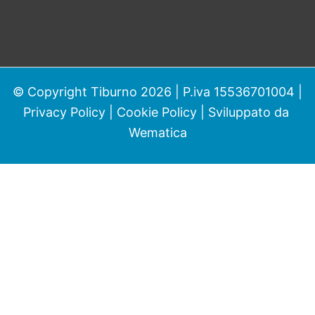
© Copyright Tiburno 2026 | P.iva 15536701004 |
Privacy Policy
|
Cookie Policy
| Sviluppato da
Wematica