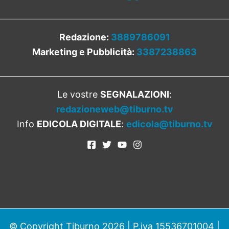
Redazione:
3889786091
Marketing e Pubblicità:
3387238863
Le vostre
SEGNALAZIONI
:
redazioneweb@tiburno.tv
Info
EDICOLA DIGITALE
:
edicola@tiburno.tv
© Copyright Tiburno 2026 | P.iva 15536701004 |