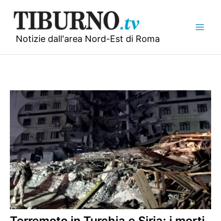
Vai
al
contenuto
Notizie dall'area Nord-Est di Roma
Terremoto in Turchia e Siria: i morti