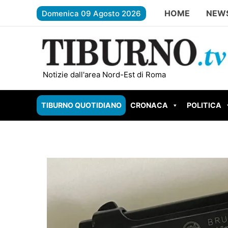
Vai
HOME
NEW
Domenica 09 Agosto 2026
al
contenuto
ROMA EST – Lotta alla droga, quattro pusher nel
Notizie dall'area Nord-Est di Roma
TIBURNO QUOTIDIANO
CRONACA
POLITICA