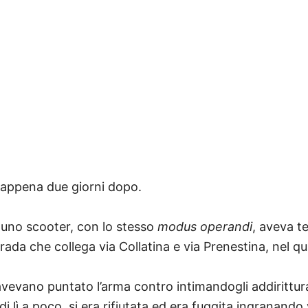
o appena due giorni dopo.
 uno scooter, con lo stesso
modus operandi
, aveva t
trada che collega via Collatina e via Prenestina, nel q
avevano puntato l’arma contro intimandogli addirittura
lì a poco, si era rifiutata ed era fuggita ingranand