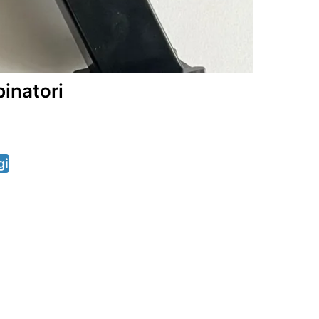
pinatori
gi