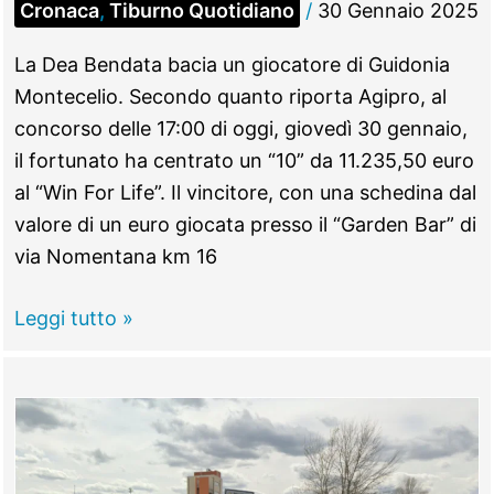
Cronaca
,
Tiburno Quotidiano
/
30 Gennaio 2025
La Dea Bendata bacia un giocatore di Guidonia
Montecelio. Secondo quanto riporta Agipro, al
concorso delle 17:00 di oggi, giovedì 30 gennaio,
il fortunato ha centrato un “10” da 11.235,50 euro
al “Win For Life”. Il vincitore, con una schedina dal
valore di un euro giocata presso il “Garden Bar” di
via Nomentana km 16
GUIDONIA
Leggi tutto »
–
Vinti
11
mila
euro