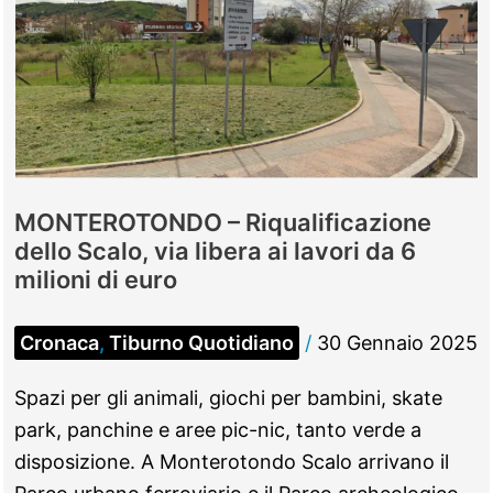
al
“Win
For
Life”
con
una
giocata
MONTEROTONDO – Riqualificazione
da
dello Scalo, via libera ai lavori da 6
un
milioni di euro
euro
Cronaca
,
Tiburno Quotidiano
/
30 Gennaio 2025
Spazi per gli animali, giochi per bambini, skate
park, panchine e aree pic-nic, tanto verde a
disposizione. A Monterotondo Scalo arrivano il