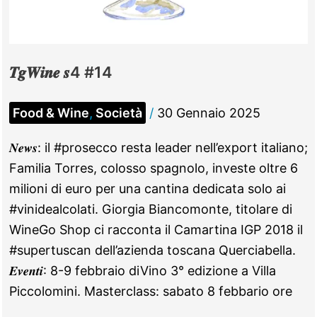
𝑻𝒈𝑾𝒊𝒏𝒆 𝒔4 #14
Food & Wine
,
Società
/
30 Gennaio 2025
𝑵𝒆𝒘𝒔: il #prosecco resta leader nell’export italiano;
Familia Torres, colosso spagnolo, investe oltre 6
milioni di euro per una cantina dedicata solo ai
#vinidealcolati. Giorgia Biancomonte, titolare di
WineGo Shop ci racconta il Camartina IGP 2018 il
#supertuscan dell’azienda toscana Querciabella.
𝑬𝒗𝒆𝒏𝒕𝒊: 8-9 febbraio diVino 3° edizione a Villa
Piccolomini. Masterclass: sabato 8 febbario ore