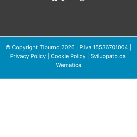
© Copyright Tiburno 2026 | P.iva 15536701004 |
Privacy Policy
|
Cookie Policy
| Sviluppato da
Wematica