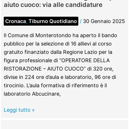
aiuto cuoco: via alle candidature
Cronaca
,
Tiburno Quotidiano
/
30 Gennaio 2025
Il Comune di Monterotondo ha aperto il bando
pubblico per la selezione di 16 allievi al corso
gratuito finanziato dalla Regione Lazio per la
figura professionale di “OPERATORE DELLA
RISTORAZIONE – AIUTO CUOCO” di 320 ore,
divise in 224 ore d’aula e laboratorio, 96 ore di
tirocinio. L’aula formativa di riferimento è il
laboratorio Abcucinare,
MONTEROTONDO
Leggi tutto »
–
Corso