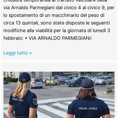
via Arnaldo Parmegiani dal civico 4 al civico 9, per
lo spostamento di un macchinario del peso di
circa 13 quintali, sono state disposte le seguenti
modifiche alla viabilità per la giornata di lunedì 3
febbraio: • VIA ARNALDO PARMEGIANI:
TIVOLI
Leggi tutto »
–
C’è
da
spostare
un
macchinario,
strade
chiuse