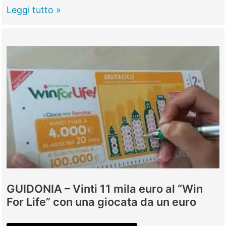
𝑻𝒈𝑾𝒊𝒏𝒆
Leggi tutto »
𝒔4
#14
GUIDONIA – Vinti 11 mila euro al “Win
For Life” con una giocata da un euro