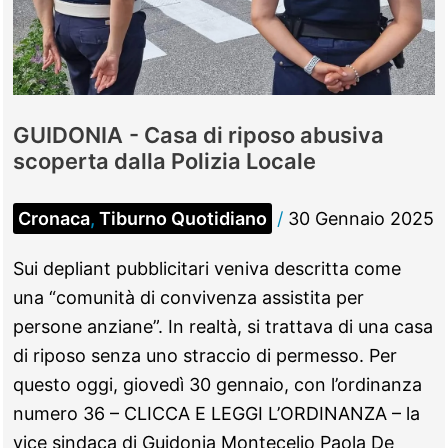
in
Centro
GUIDONIA - Casa di riposo abusiva
scoperta dalla Polizia Locale
Cronaca
,
Tiburno Quotidiano
/
30 Gennaio 2025
Sui depliant pubblicitari veniva descritta come
una “comunità di convivenza assistita per
persone anziane”. In realtà, si trattava di una casa
di riposo senza uno straccio di permesso. Per
questo oggi, giovedì 30 gennaio, con l’ordinanza
numero 36 – CLICCA E LEGGI L’ORDINANZA – la
vice sindaca di Guidonia Montecelio Paola De