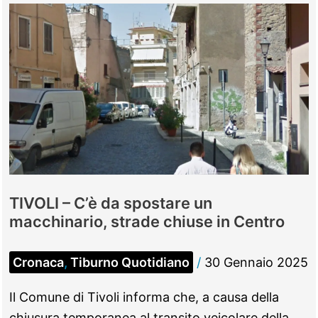
gratuito
per
aiuto
cuoco:
via
alle
candidature
TIVOLI – C’è da spostare un
macchinario, strade chiuse in Centro
Cronaca
,
Tiburno Quotidiano
/
30 Gennaio 2025
Il Comune di Tivoli informa che, a causa della
chiusura temporanea al transito veicolare della