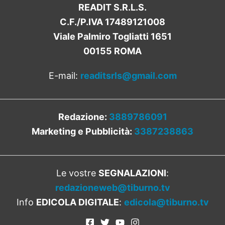
READIT S.R.L.S.
C.F./P.IVA 17489121008
Viale Palmiro Togliatti 1651
00155 ROMA
E-mail:
readitsrls@gmail.com
Redazione:
3889786091
Marketing e Pubblicità:
3387238863
Le vostre
SEGNALAZIONI
:
redazioneweb@tiburno.tv
Info
EDICOLA DIGITALE
:
edicola@tiburno.tv