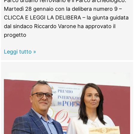
Parco urbano ferroviario e il Parco archeologico.
Martedì 28 gennaio con la delibera numero 9 –
CLICCA E LEGGI LA DELIBERA – la giunta guidata
dal sindaco Riccardo Varone ha approvato il
progetto
MONTEROTONDO
Leggi tutto »
–
Riqualificazione
dello
Scalo,
via
libera
ai
lavori
da