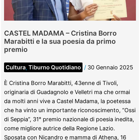
6
milioni
di
euro
CASTEL MADAMA – Cristina Borro
Marabitti e la sua poesia da primo
premio
Cultura
,
Tiburno Quotidiano
/
30 Gennaio 2025
È Cristina Borro Marabitti, 43enne di Tivoli,
originaria di Guadagnolo e Velletri ma che ormai
da molti anni vive a Castel Madama, la poetessa
che ha vinto un importante riconoscimento, “Ossi
di Seppia”, 31° premio nazionale di poesia inedita,
come migliore autrice della Regione Lazio.
Sposata con Nicandro e mamma di Athena, 16