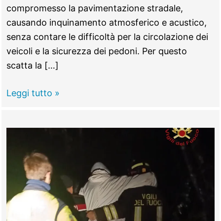
compromesso la pavimentazione stradale,
causando inquinamento atmosferico e acustico,
senza contare le difficoltà per la circolazione dei
veicoli e la sicurezza dei pedoni. Per questo
scatta la […]
MENTANA
Leggi tutto »
–
Strade
dissestate,
caos
e
smog:
scatta
la