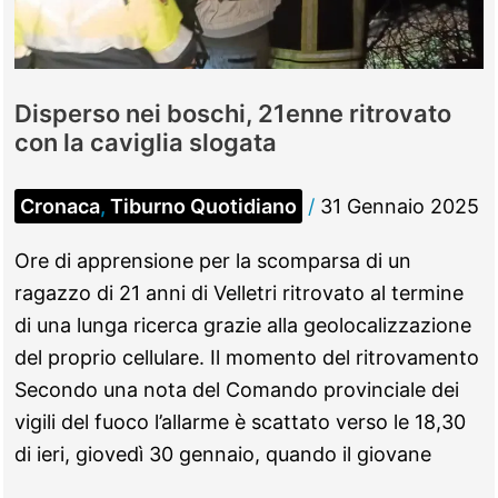
Ztl
nel
Centro
abitato
Disperso nei boschi, 21enne ritrovato
con la caviglia slogata
Cronaca
,
Tiburno Quotidiano
/
31 Gennaio 2025
Ore di apprensione per la scomparsa di un
ragazzo di 21 anni di Velletri ritrovato al termine
di una lunga ricerca grazie alla geolocalizzazione
del proprio cellulare. Il momento del ritrovamento
Secondo una nota del Comando provinciale dei
vigili del fuoco l’allarme è scattato verso le 18,30
di ieri, giovedì 30 gennaio, quando il giovane