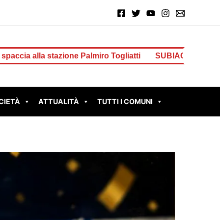
tti
SUBIACO – Scout colpito da un fulmine sul Monte Liv
CIETÀ
ATTUALITÀ
TUTTI I COMUNI