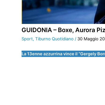
GUIDONIA – Boxe, Aurora Piz
Sport
,
Tiburno Quotidiano
/
30 Maggio 2
La 13enne azzurrina vince il “Gergely B