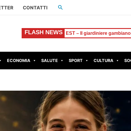
Cerca
ETTER
CONTATTI
FLASH NEWS
l giardiniere gambiano spaccia alla stazione Palmiro Toglia
ECONOMIA
SALUTE
SPORT
CULTURA
SO