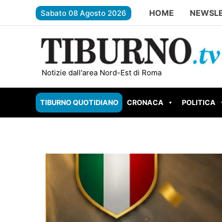
Vai
HOME
NEWSL
Sabato 08 Agosto 2026
al
contenuto
 – Torna la Festa Patronale di San Lorenzo
ROMA EST – I
Notizie dall'area Nord-Est di Roma
TIBURNO QUOTIDIANO
CRONACA
POLITICA