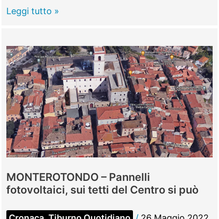
GUIDONIA
Leggi tutto »
–
Imu
e
Tasi,
evasi
3
milioni
di
euro:
la
Asl
MONTEROTONDO – Pannelli
patteggia
fotovoltaici, sui tetti del Centro si può
Cronaca
,
Tiburno Quotidiano
/
26 Maggio 2022