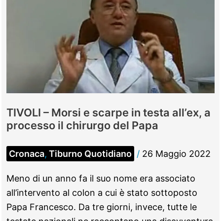
blatte
all’Ufficio
Anagrafe
TIVOLI – Morsi e scarpe in testa all’ex, a
processo il chirurgo del Papa
Cronaca
,
Tiburno Quotidiano
/
26 Maggio 2022
Meno di un anno fa il suo nome era associato
all’intervento al colon a cui è stato sottoposto
Papa Francesco. Da tre giorni, invece, tutte le