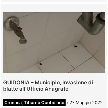
–
A
Casal
Bellini
torna
la
“Sagra
degli
Gnocchi”
GUIDONIA – Municipio, invasione di
blatte all’Ufficio Anagrafe
Cronaca
,
Tiburno Quotidiano
/
27 Maggio 2022