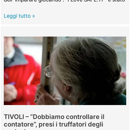
TIVOLI
Leggi tutto »
–
Sicurezza
e
legalità,
premiati
i
“piccoli
agenti”
tiburtini
TIVOLI – “Dobbiamo controllare il
contatore”, presi i truffatori degli