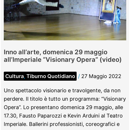
uno
scooter,
Tiburtina
semi
paralizzata
Inno all’arte, domenica 29 maggio
all’Imperiale “Visionary Opera” (video)
Cultura
,
Tiburno Quotidiano
/
27 Maggio 2022
Uno spettacolo visionario e travolgente, da non
perdere. Il titolo è tutto un programma: “Visionary
Opera”. Lo presentano domenica 29 maggio, alle
17.30, Fausto Paparozzi e Kevin Arduini al Teatro
Imperiale. Ballerini professionisti, coreografici e