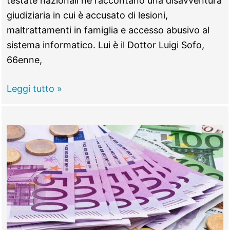
testate nazionali ne raccontano una disavventura
giudiziaria in cui è accusato di lesioni,
maltrattamenti in famiglia e accesso abusivo al
sistema informatico. Lui è il Dottor Luigi Sofo,
66enne,
TIVOLI
Leggi tutto »
–
Morsi
e
scarpe
in
testa
all’ex,
a
processo