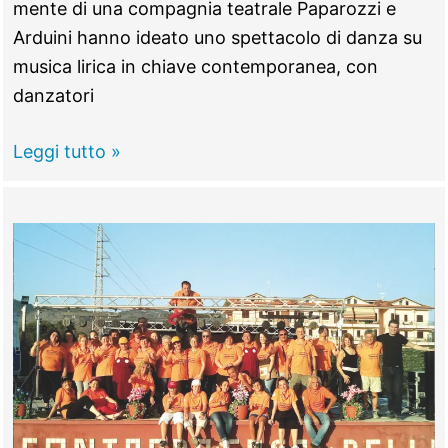
mente di una compagnia teatrale Paparozzi e
Arduini hanno ideato uno spettacolo di danza su
musica lirica in chiave contemporanea, con
danzatori
Inno
Leggi tutto »
all’arte,
domenica
29
maggio
all’Imperiale
“Visionary
Opera”
(video)