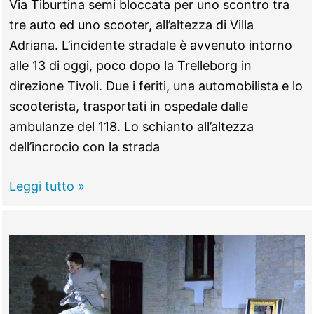
Via Tiburtina semi bloccata per uno scontro tra
tre auto ed uno scooter, all’altezza di Villa
Adriana. L’incidente stradale è avvenuto intorno
alle 13 di oggi, poco dopo la Trelleborg in
direzione Tivoli. Due i feriti, una automobilista e lo
scooterista, trasportati in ospedale dalle
ambulanze del 118. Lo schianto all’altezza
dell’incrocio con la strada
TIVOLI
Leggi tutto »
–
Schianto
tra
tre
auto
e