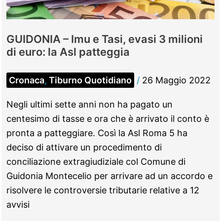
il
chirurgo
del
GUIDONIA – Imu e Tasi, evasi 3 milioni
Papa
di euro: la Asl patteggia
Cronaca
,
Tiburno Quotidiano
/
26 Maggio 2022
Negli ultimi sette anni non ha pagato un
centesimo di tasse e ora che è arrivato il conto è
pronta a patteggiare. Così la Asl Roma 5 ha
deciso di attivare un procedimento di
conciliazione extragiudiziale col Comune di
Guidonia Montecelio per arrivare ad un accordo e
risolvere le controversie tributarie relative a 12
avvisi