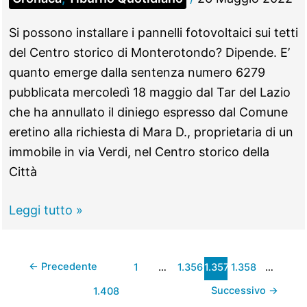
Si possono installare i pannelli fotovoltaici sui tetti
del Centro storico di Monterotondo? Dipende. E’
quanto emerge dalla sentenza numero 6279
pubblicata mercoledì 18 maggio dal Tar del Lazio
che ha annullato il diniego espresso dal Comune
eretino alla richiesta di Mara D., proprietaria di un
immobile in via Verdi, nel Centro storico della
Città
MONTEROTONDO
Leggi tutto »
–
Pannelli
←
Precedente
1
…
1.356
1.357
1.358
…
fotovoltaici,
sui
Successivo
→
1.408