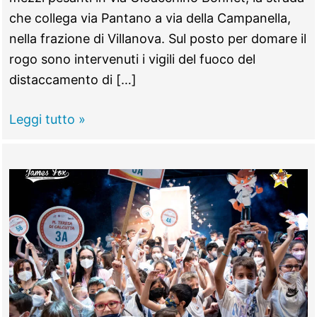
che collega via Pantano a via della Campanella,
nella frazione di Villanova. Sul posto per domare il
rogo sono intervenuti i vigili del fuoco del
distaccamento di […]
GUIDONIA
Leggi tutto »
–
Fiamme
nel
parcheggio,
camion
distrutti