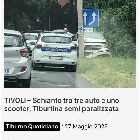
controllare
il
contatore”,
presi
i
truffatori
degli
anziani
TIVOLI – Schianto tra tre auto e uno
scooter, Tiburtina semi paralizzata
Tiburno Quotidiano
/
27 Maggio 2022