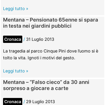
“leone
socialista”
Mentana
Leggi tutto »
–
Mentana – Pensionato 65enne si spara
Dopo
in testa nei giardini pubblici
cinque
anni
Cronaca
/
31 Luglio 2013
di
conti
La tragedia al parco Cinque Pini dove l’uomo si è
in
tolto la vita. Ignoti i motivi del gesto.
rosso
le
Mentana
Leggi tutto »
casse
–
Mentana – “Falso cieco” da 30 anni
del
Pensionato
sorpreso a giocare a carte
Comune
65enne
tornano
si
Cronaca
/
29 Luglio 2013
sane
spara