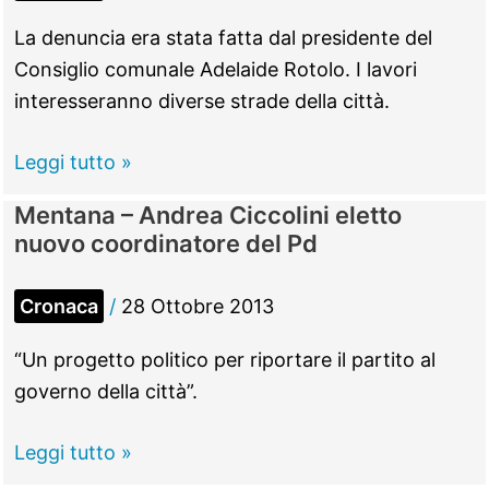
La denuncia era stata fatta dal presidente del
Consiglio comunale Adelaide Rotolo. I lavori
interesseranno diverse strade della città.
Mentana
Leggi tutto »
–
Mentana – Andrea Ciccolini eletto
Ripulire
nuovo coordinatore del Pd
le
scritte
Cronaca
/
28 Ottobre 2013
naziste
sui
“Un progetto politico per riportare il partito al
muri?
governo della città”.
Costa
quasi
Mentana
Leggi tutto »
3000
–