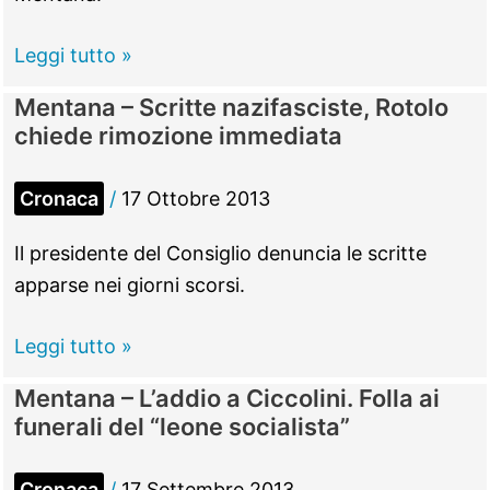
lettori
in
Mentana
Leggi tutto »
biblioteca
–
Mentana – Scritte nazifasciste, Rotolo
“Caro
chiede rimozione immediata
sindaco,
sotto
Cronaca
/
17 Ottobre 2013
la
doccia
Il presidente del Consiglio denuncia le scritte
penso
apparse nei giorni scorsi.
solo
a
Mentana
Leggi tutto »
Lei…”
–
Mentana – L’addio a Ciccolini. Folla ai
Scritte
funerali del “leone socialista”
nazifasciste,
Rotolo
Cronaca
/
17 Settembre 2013