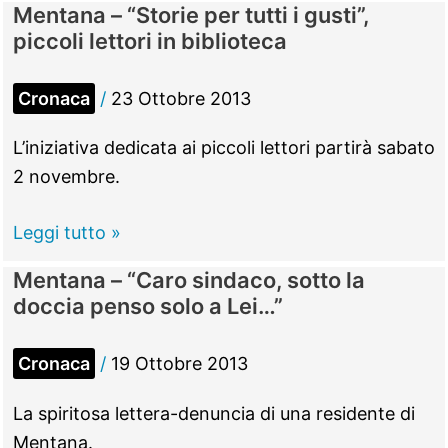
Mentana – “Storie per tutti i gusti”,
euro
Andrea
piccoli lettori in biblioteca
Ciccolini
eletto
Cronaca
/
23 Ottobre 2013
nuovo
coordinatore
L’iniziativa dedicata ai piccoli lettori partirà sabato
del
2 novembre.
Pd
Mentana
Leggi tutto »
–
Mentana – “Caro sindaco, sotto la
“Storie
doccia penso solo a Lei…”
per
tutti
Cronaca
/
19 Ottobre 2013
i
gusti”,
La spiritosa lettera-denuncia di una residente di
piccoli
Mentana.