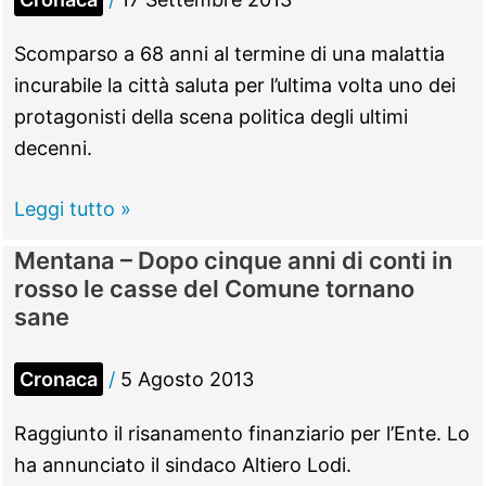
chiede
rimozione
Scomparso a 68 anni al termine di una malattia
immediata
incurabile la città saluta per l’ultima volta uno dei
protagonisti della scena politica degli ultimi
decenni.
Mentana
Leggi tutto »
–
Mentana – Dopo cinque anni di conti in
L’addio
rosso le casse del Comune tornano
a
sane
Ciccolini.
Folla
Cronaca
/
5 Agosto 2013
ai
funerali
Raggiunto il risanamento finanziario per l’Ente. Lo
del
ha annunciato il sindaco Altiero Lodi.