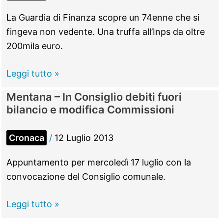
in
La Guardia di Finanza scopre un 74enne che si
testa
fingeva non vedente. Una truffa all’Inps da oltre
nei
200mila euro.
giardini
pubblici
Mentana
Leggi tutto »
–
Mentana – In Consiglio debiti fuori
“Falso
bilancio e modifica Commissioni
cieco”
da
Cronaca
/
12 Luglio 2013
30
anni
Appuntamento per mercoledì 17 luglio con la
sorpreso
convocazione del Consiglio comunale.
a
giocare
Mentana
Leggi tutto »
a
–