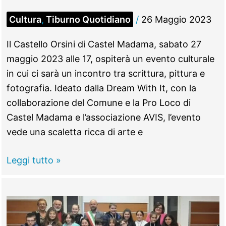
Cultura
,
Tiburno Quotidiano
/
26 Maggio 2023
Il Castello Orsini di Castel Madama, sabato 27
maggio 2023 alle 17, ospiterà un evento culturale
in cui ci sarà un incontro tra scrittura, pittura e
fotografia. Ideato dalla Dream With It, con la
collaborazione del Comune e la Pro Loco di
Castel Madama e l’associazione AVIS, l’evento
vede una scaletta ricca di arte e
CASTEL
Leggi tutto »
MADAMA
–
Jennifer
Sciarretta