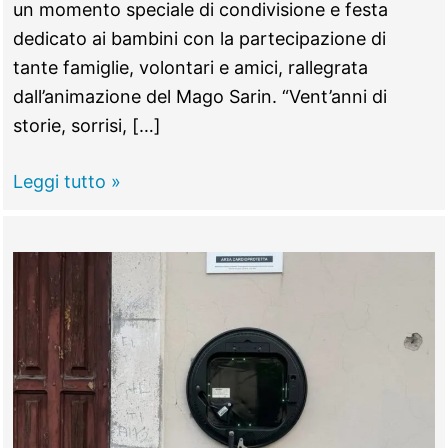
un momento speciale di condivisione e festa
dedicato ai bambini con la partecipazione di
tante famiglie, volontari e amici, rallegrata
dall’animazione del Mago Sarin. “Vent’anni di
storie, sorrisi, […]
CASTEL
Leggi tutto »
MADAMA
–
I
vent’anni
di
attività
dell’asilo
nido
“Il