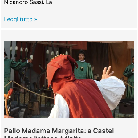
Nicandro Sassi. La
CASTEL
Leggi tutto »
MADAMA
–
Spazio
agli
artisti
emergenti
col
“Casteju
Ghost
Talent”
Palio Madama Margarita: a Castel