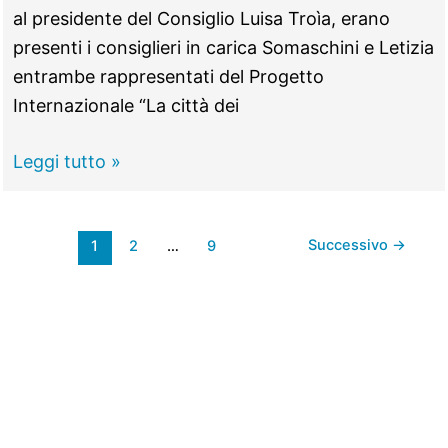
al presidente del Consiglio Luisa Troìa, erano
presenti i consiglieri in carica Somaschini e Letizia
entrambe rappresentati del Progetto
Internazionale “La città dei
CASTEL
Leggi tutto »
MADAMA
–
Successivo
→
1
2
…
9
I
baby
amministratori
giurano