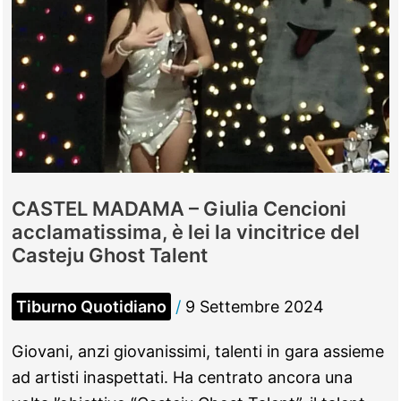
chiude
per
un
mese,
attivata
navetta
per
Tivoli
CASTEL MADAMA – Giulia Cencioni
acclamatissima, è lei la vincitrice del
Casteju Ghost Talent
Tiburno Quotidiano
/
9 Settembre 2024
Giovani, anzi giovanissimi, talenti in gara assieme
ad artisti inaspettati. Ha centrato ancora una