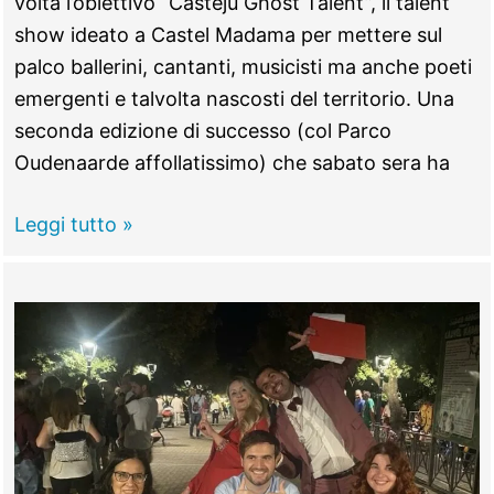
volta l’obiettivo “Casteju Ghost Talent”, il talent
show ideato a Castel Madama per mettere sul
palco ballerini, cantanti, musicisti ma anche poeti
emergenti e talvolta nascosti del territorio. Una
seconda edizione di successo (col Parco
Oudenaarde affollatissimo) che sabato sera ha
CASTEL
Leggi tutto »
MADAMA
–
Giulia
Cencioni
acclamatissima,
è
lei
la