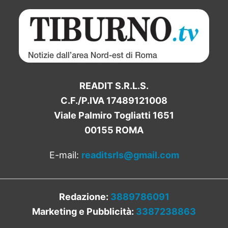
READIT S.R.L.S.
C.F./P.IVA 17489121008
Viale Palmiro Togliatti 1651
00155 ROMA
E-mail:
readitsrls@gmail.com
Redazione:
3889786091
Marketing e Pubblicità:
3387238863