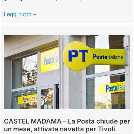
CASTEL
Leggi tutto »
MADAMA
–
Vandalizzato
l’unico
defibrillatore
del
paese
CASTEL MADAMA – La Posta chiude per
un mese, attivata navetta per Tivoli