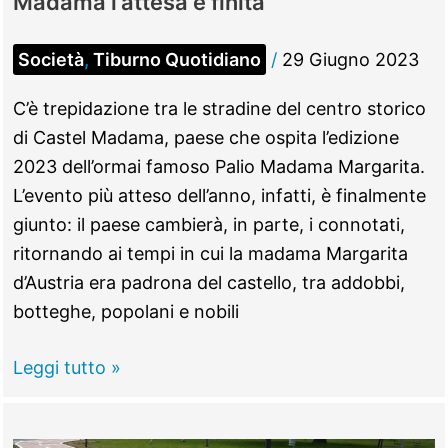
Madama l’attesa è finita
Società
,
Tiburno Quotidiano
/
29 Giugno 2023
C’è trepidazione tra le stradine del centro storico
di Castel Madama, paese che ospita l’edizione
2023 dell’ormai famoso Palio Madama Margarita.
L’evento più atteso dell’anno, infatti, è finalmente
giunto: il paese cambierà, in parte, i connotati,
ritornando ai tempi in cui la madama Margarita
d’Austria era padrona del castello, tra addobbi,
botteghe, popolani e nobili
Palio
Leggi tutto »
Madama
Margarita: