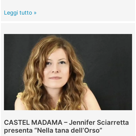
CASTEL
Leggi tutto »
MADAMA
–
Rapina
a
mano
armata
in
farmacia
CASTEL MADAMA – Jennifer Sciarretta
presenta “Nella tana dell’Orso”