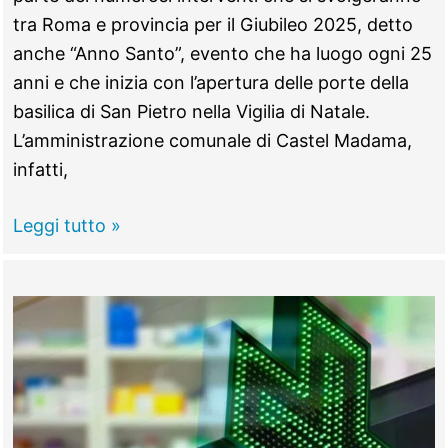
tra Roma e provincia per il Giubileo 2025, detto
anche “Anno Santo”, evento che ha luogo ogni 25
anni e che inizia con l’apertura delle porte della
basilica di San Pietro nella Vigilia di Natale.
L’amministrazione comunale di Castel Madama,
infatti,
CASTEL
Leggi tutto »
MADAMA
–
Finanziata
la
ciclopedonale:
unirà
il