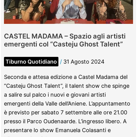
vincitrice
del
Casteju
Ghost
CASTEL MADAMA – Spazio agli artisti
Talent
emergenti col “Casteju Ghost Talent”
Tiburno Quotidiano
/
31 Agosto 2024
Seconda e attesa edizione a Castel Madama del
“Casteju Ghost Talent”, il talent show che spinge
a salire sul palco i nuovi e giovani artisti
emergenti della Valle dell’Aniene. L’appuntamento
è previsto per sabato 7 settembre alle ore 21.00
presso il Parco Oudenaarde. L’ingresso libero. A
presentare lo show Emanuela Colasanti e