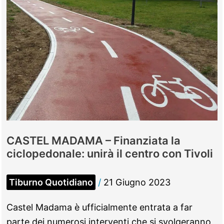
a
Castel
Madama
l’attesa
è
finita
CASTEL MADAMA – Finanziata la
ciclopedonale: unirà il centro con Tivoli
Tiburno Quotidiano
/
21 Giugno 2023
Castel Madama è ufficialmente entrata a far
parte dei numerosi interventi che si svolgeranno