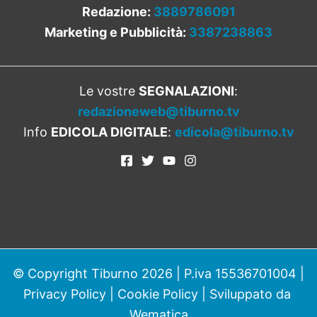
Redazione:
3889786091
Marketing e Pubblicità:
3387238863
Le vostre
SEGNALAZIONI
:
redazioneweb@tiburno.tv
Info
EDICOLA DIGITALE
:
edicola@tiburno.tv
© Copyright Tiburno 2026 | P.iva 15536701004 |
Privacy Policy
|
Cookie Policy
| Sviluppato da
Wematica