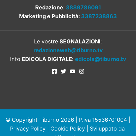
Redazione:
3889786091
Marketing e Pubblicità:
3387238863
Le vostre
SEGNALAZIONI
:
redazioneweb@tiburno.tv
Info
EDICOLA DIGITALE
:
edicola@tiburno.tv
© Copyright Tiburno 2026 | P.iva 15536701004 |
Privacy Policy
|
Cookie Policy
| Sviluppato da