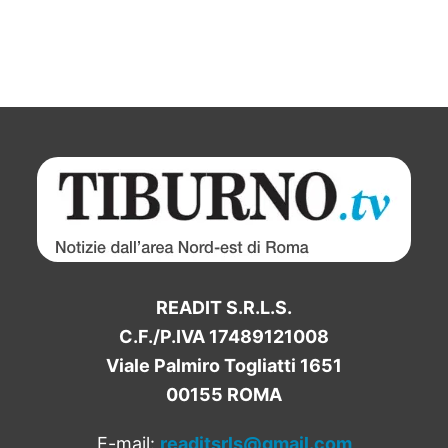
READIT S.R.L.S.
C.F./P.IVA 17489121008
Viale Palmiro Togliatti 1651
00155 ROMA
E-mail:
readitsrls@gmail.com