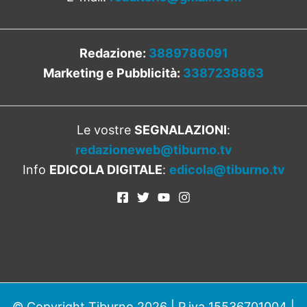
Redazione:
3889786091
Marketing e Pubblicità:
3387238863
Le vostre
SEGNALAZIONI
:
redazioneweb@tiburno.tv
Info
EDICOLA DIGITALE
:
edicola@tiburno.tv
© Copyright Tiburno 2026 | P.iva 15536701004 |