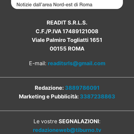
READIT S.R.L.S.
C.F./P.IVA 17489121008
Viale Palmiro Togliatti 1651
00155 ROMA
E-mail:
readitsrls@gmail.com
Redazione:
3889786091
Marketing e Pubblicità:
3387238863
Le vostre
SEGNALAZIONI
:
redazioneweb@tiburno.tv