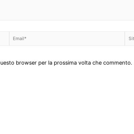
Email*
Sit
we
n questo browser per la prossima volta che commento.