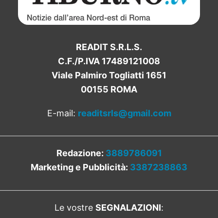
READIT S.R.L.S.
C.F./P.IVA 17489121008
Viale Palmiro Togliatti 1651
00155 ROMA
E-mail:
readitsrls@gmail.com
Redazione:
3889786091
Marketing e Pubblicità:
3387238863
Le vostre
SEGNALAZIONI
: