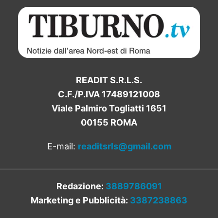
READIT S.R.L.S.
C.F./P.IVA 17489121008
Viale Palmiro Togliatti 1651
00155 ROMA
E-mail:
readitsrls@gmail.com
Redazione:
3889786091
Marketing e Pubblicità:
3387238863