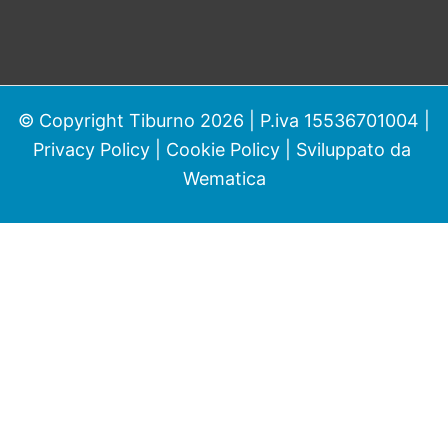
© Copyright Tiburno 2026 | P.iva 15536701004 |
Privacy Policy
|
Cookie Policy
| Sviluppato da
Wematica