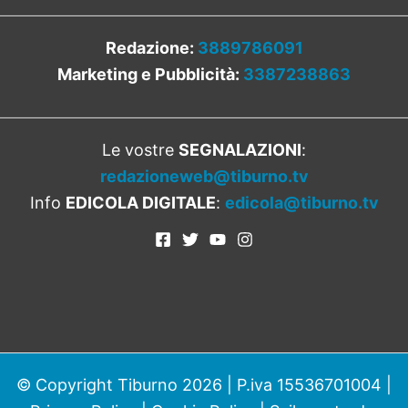
Redazione:
3889786091
Marketing e Pubblicità:
3387238863
Le vostre
SEGNALAZIONI
:
redazioneweb@tiburno.tv
Info
EDICOLA DIGITALE
:
edicola@tiburno.tv
© Copyright Tiburno 2026 | P.iva 15536701004 |