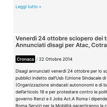
Tivoli
Leggi tutto »
–
Al
San
Michele
Venerdì 24 ottobre sciopero dei t
per
Annunciati disagi per Atac, Cotra
parlare
di
Cronaca
/
22 Ottobre 2014
mafie
e
Disagi annunciati venerdì 24 ottobre per lo sc
“toghe
pubblici indetto dall’Usb (Unione Sindacale d
imbavagliate”
(Organizzazione sindacati autononomi e di ba
dell’articolo 18 e per protestare contro le poli
governo Renzi e il Jobs Act.A Roma i dipende
Roma Servizi per la Mobilità garantiranno la c