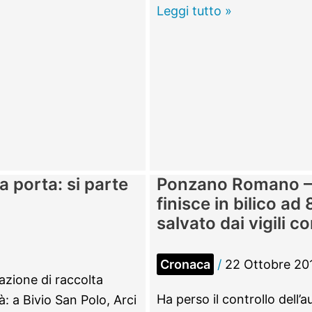
50enne
Subiaco
Leggi tutto »
–
Un
liceo
Turistico
all’istituto
Braschi:
la
proposta
 a porta: si parte
Ponzano Romano – A
appoggiata
finisce in bilico ad
anche
salvato dai vigili c
dal
Comune
Cronaca
/
22 Ottobre 20
azione di raccolta
Ha perso il controllo dell’
tà: a Bivio San Polo, Arci