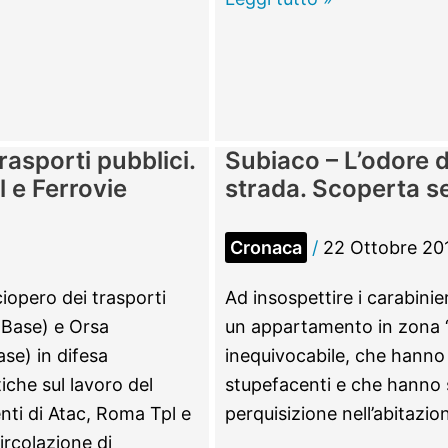
di
Nona
–
Risveglio
alla
rasporti pubblici.
Subiaco – L’odore di
diossina:
l e Ferrovie
strada. Scoperta se
ferro
e
Cronaca
/
22 Ottobre 20
rame
bruciati
iopero dei trasporti
Ad insospettire i carabinie
nel
i Base) e Orsa
un appartamento in zona “
campo
se) in difesa
inequivocabile, che hanno 
rom
tiche sul lavoro del
stupefacenti e che hanno s
nti di Atac, Roma Tpl e
perquisizione nell’abitazi
ircolazione di