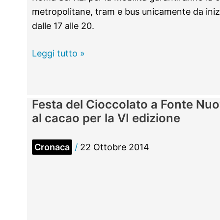
metropolitane, tram e bus unicamente da inizi
dalle 17 alle 20.
Venerdì
Leggi tutto »
24
ottobre
sciopero
Festa del Cioccolato a Fonte Nuo
dei
al cacao per la VI edizione
trasporti
pubblici.
Cronaca
/
22 Ottobre 2014
Annunciati
disagi
per
Atac,
Cotral