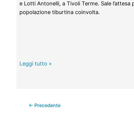
e Lotti Antonelli, a Tivoli Terme. Sale l’attesa
popolazione tiburtina coinvolta.
Tivoli
Leggi tutto »
–
Arriva
finalmente
il
←
Precedente
porta
a
porta:
si