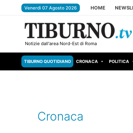
Vai
HOME
NEWSL
Venerdì 07 Agosto 2026
al
contenuto
ROMA – Carburante contaminato, scatta l
Notizie dall'area Nord-Est di Roma
TIBURNO QUOTIDIANO
CRONACA
POLITICA
Cronaca