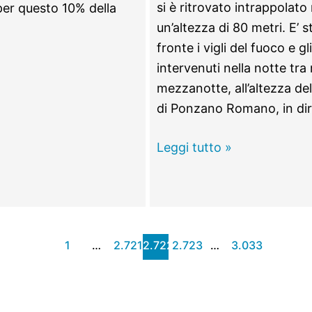
si è ritrovato intrappolato
 per questo 10% della
un’altezza di 80 metri. E’ s
fronte i vigli del fuoco e g
intervenuti nella notte tr
mezzanotte, all’altezza de
di Ponzano Romano, in dir
Ponzano
Leggi tutto »
Romano
–
A1,
camion
1
…
2.721
2.722
2.723
…
3.033
esce
di
strada
e