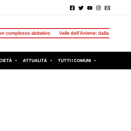
so abitativo
Valle dell’Aniene: dalla Regione 1 milione d
CIETÀ
ATTUALITÀ
TUTTI I COMUNI