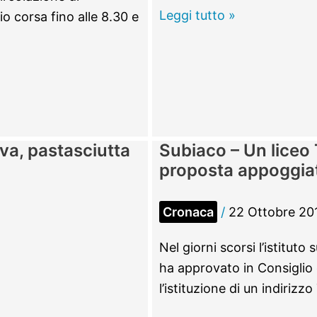
Subiaco
Leggi tutto »
o corsa fino alle 8.30 e
–
L’odore
di
marijuana
si
sentiva
va, pastasciutta
Subiaco – Un liceo T
fino
proposta appoggia
in
strada.
Cronaca
/
22 Ottobre 20
Scoperta
serra
Nel giorni scorsi l’istitut
in
ha approvato in Consiglio d
casa,
l’istituzione di un indirizzo
arrestato