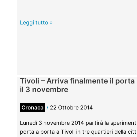
e
Ferrovie
Festa
Leggi tutto »
del
Cioccolato
a
Fonte
Nuova,
pastasciutta
Tivoli – Arriva finalmente il porta
al
il 3 novembre
cacao
per
Cronaca
/
22 Ottobre 2014
la
VI
Lunedì 3 novembre 2014 partirà la speriment
edizione
porta a porta a Tivoli in tre quartieri della cit