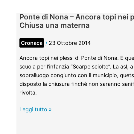
Ponte di Nona – Ancora topi nei pl
Chiusa una materna
Cronaca
/
23 Ottobre 2014
Ancora topi nei plessi di Ponte di Nona. E ques
scuola per l’infanzia “Scarpe sciolte”. La asl, 
sopralluogo congiunto con il municipio, quet
disposto la chiusura finchè non saranno sanifica
rivolta.
Ponte
Leggi tutto »
di
Nona