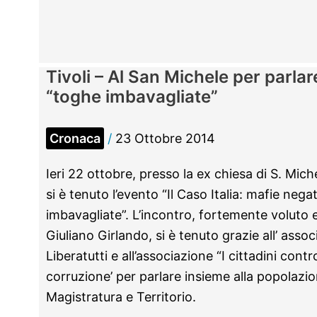
–
Ancora
topi
nei
Tivoli – Al San Michele per parlar
plessi
“toghe imbavagliate”
scolastici.
Chiusa
Cronaca
/
23 Ottobre 2014
una
materna
Ieri 22 ottobre, presso la ex chiesa di S. Mich
si è tenuto l’evento “Il Caso Italia: mafie neg
imbavagliate”. L’incontro, fortemente voluto 
Giuliano Girlando, si è tenuto grazie all’ assoc
Liberatutti e all’associazione “I cittadini contr
corruzione’ per parlare insieme alla popolazio
Magistratura e Territorio.