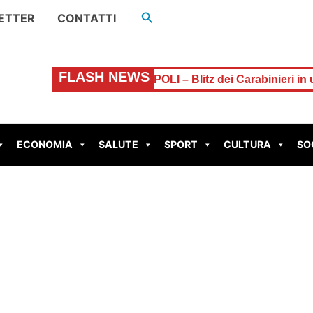
Cerca
ETTER
CONTATTI
FLASH NEWS
’allarme
LADISPOLI – Blitz dei Carabinieri in un comples
ECONOMIA
SALUTE
SPORT
CULTURA
SO