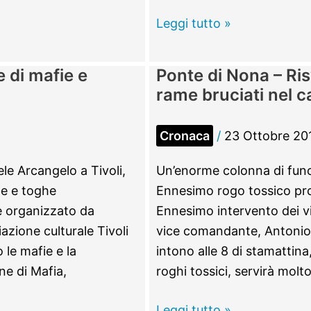
Tivoli
Leggi tutto »
–
Asa,
e di mafie e
Ponte di Nona – Risv
venerdì
rame bruciati nel 
24
lavoratori
Cronaca
/
23 Ottobre 20
in
sciopero
ele Arcangelo a Tivoli,
Un’enorme colonna di funo n
anche
ate e toghe
Ennesimo rogo tossico pro
contro
e organizzato da
Ennesimo intervento dei vi
i
iazione culturale Tivoli
vice comandante, Antonio
licenziamenti
o le mafie e la
intono alle 8 di stamattina
ne di Mafia,
roghi tossici, servirà molto
Ponte
Leggi tutto »