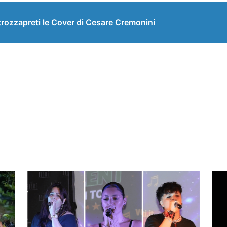
trozzapreti le Cover di Cesare Cremonini