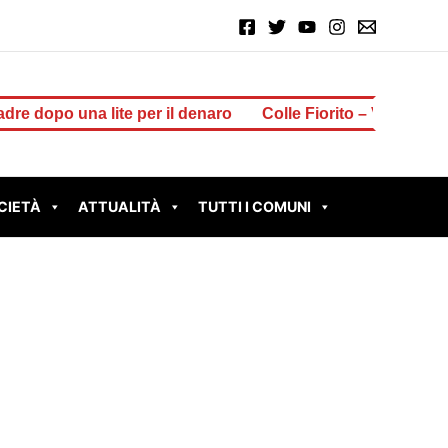
lite per il denaro
Colle Fiorito – Vinti 2 milioni di euro a
CIETÀ
ATTUALITÀ
TUTTI I COMUNI