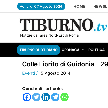
Vai
HOME
NEWSL
Venerdì 07 Agosto 2026
al
contenuto
TIVOLI – Cesurni e Martellona, accordo
Notizie dall'area Nord-Est di Roma
TIBURNO QUOTIDIANO
CRONACA
POLITICA
Colle Fiorito di Guidonia – 2
Eventi
/
15 Agosto 2014
Condividi l'articolo: