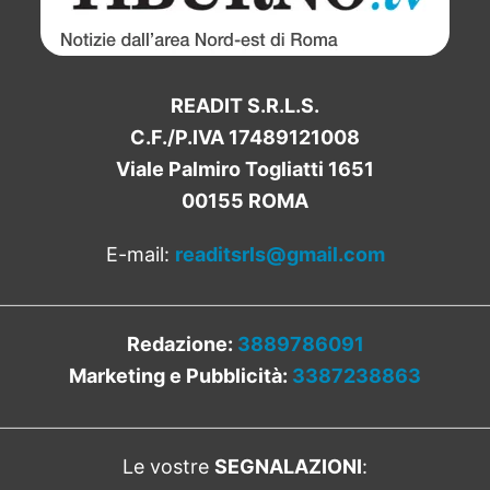
READIT S.R.L.S.
C.F./P.IVA 17489121008
Viale Palmiro Togliatti 1651
00155 ROMA
E-mail:
readitsrls@gmail.com
Redazione:
3889786091
Marketing e Pubblicità:
3387238863
Le vostre
SEGNALAZIONI
: