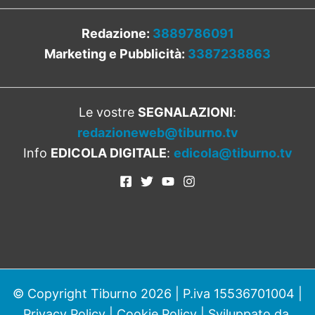
Redazione:
3889786091
Marketing e Pubblicità:
3387238863
Le vostre
SEGNALAZIONI
:
redazioneweb@tiburno.tv
Info
EDICOLA DIGITALE
:
edicola@tiburno.tv
© Copyright Tiburno 2026 | P.iva 15536701004 |
Privacy Policy
|
Cookie Policy
| Sviluppato da