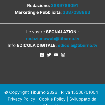
Redazione:
3889786091
Marketing e Pubblicità:
3387238863
Le vostre
SEGNALAZIONI
:
redazioneweb@tiburno.tv
Info
EDICOLA DIGITALE
:
edicola@tiburno.tv
© Copyright Tiburno 2026 | P.iva 15536701004 |
Privacy Policy
|
Cookie Policy
| Sviluppato da