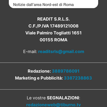
READIT S.R.L.S.
C.F./P.IVA 17489121008
Viale Palmiro Togliatti 1651
00155 ROMA
E-mail:
readitsrls@gmail.com
Redazione:
3889786091
Marketing e Pubblicità:
3387238863
Le vostre
SEGNALAZIONI
:
redazioneweb@tiburno.tv